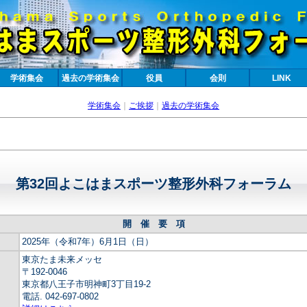
学術集会
過去の学術集会
役員
会則
LINK
学術集会
｜
ご挨拶
｜
過去の学術集会
第32回よこはまスポーツ整形外科フォーラム
開 催 要 項
2025年（令和7年）6月1日（日）
東京たま未来メッセ
〒192-0046
東京都八王子市明神町3丁目19-2
電話. 042-697-0802