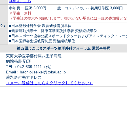
詳細はこちら
参加費： 医師 5,000円、 一般・コメディカル・初期研修医 3,000円
※学生・無料
（学生証の提示をお願いします。提示がない場合には一般の参加費とな
位：
■日本整形外科学会 教育研修講演単位
■健康運動指導士、健康運動実践指導者 資格継続単位
■日本スポーツ協会公認スポーツドクターおよびアスレティックトレー
■日本医師会生涯教育制度 資格継続単位
第32回よこはまスポーツ整形外科フォーラム 運営事務局
東海大学医学部付属八王子病院
病院秘書 駒形
TEL：042-639-1111（代）
Email：hachiojiseikei@tokai.ac.jp
演題送付先アドレス
（メール送信はこちらをクリックしてください）